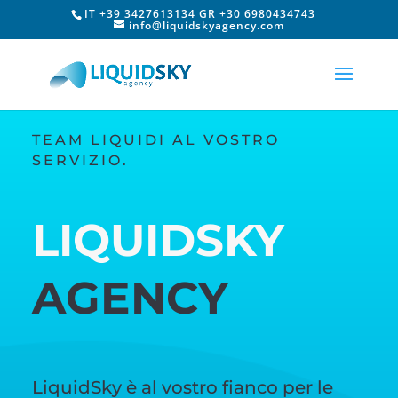
IT +39 3427613134 GR +30 6980434743
info@liquidskyagency.com
TEAM LIQUIDI AL VOSTRO
SERVIZIO.
LIQUIDSKY
AGENCY
LiquidSky è al vostro fianco per le