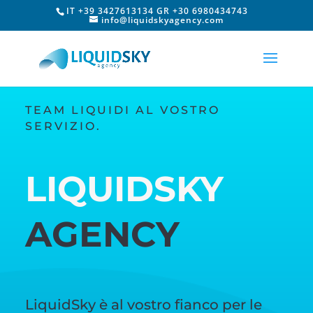
IT +39 3427613134 GR +30 6980434743
info@liquidskyagency.com
TEAM LIQUIDI AL VOSTRO
SERVIZIO.
LIQUIDSKY
AGENCY
LiquidSky è al vostro fianco per le