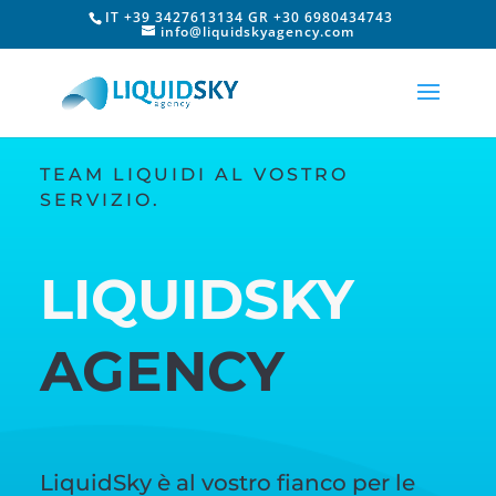
IT +39 3427613134 GR +30 6980434743
info@liquidskyagency.com
TEAM LIQUIDI AL VOSTRO
SERVIZIO.
LIQUIDSKY
AGENCY
LiquidSky è al vostro fianco per le