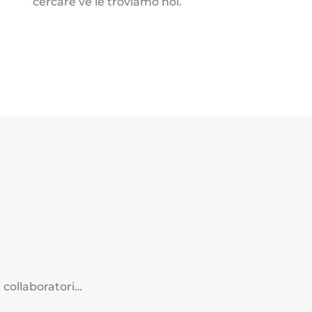
cercare ve le troviamo noi.
 collaboratori…