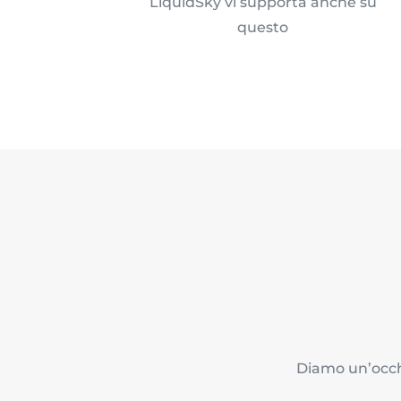
LiquidSky vi supporta anche su
questo
Diamo un’occhi