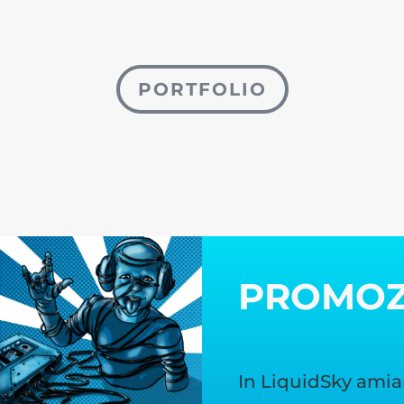
PORTFOLIO
PROMO
In LiquidSky amia