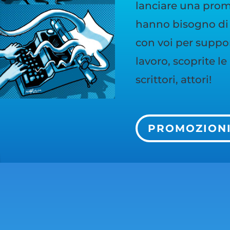
lanciare una promo
hanno bisogno di 
con voi per support
lavoro, scoprite l
scrittori, attori!
PROMOZION