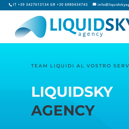
IT +39 3427613134 GR +30 6980434743
info@liquidsky
TEAM LIQUIDI AL VOSTRO SERV
LIQUIDSKY
AGENCY