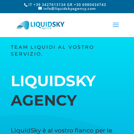
IT +39 3427613134 GR +30 6980434743
info@liquidskyagency.com
TEAM LIQUIDI AL VOSTRO
SERVIZIO.
LIQUIDSKY
AGENCY
LiquidSky è al vostro fianco per le