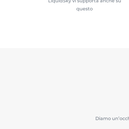
LiquidSky vi supporta anche su
questo
Diamo un’occhi