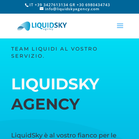
IT +39 3427613134 GR +30 6980434743
info@liquidskyagency.com
TEAM LIQUIDI AL VOSTRO
SERVIZIO.
LIQUIDSKY
AGENCY
LiquidSky è al vostro fianco per le