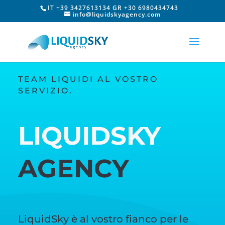
IT +39 3427613134 GR +30 6980434743
info@liquidskyagency.com
TEAM LIQUIDI AL VOSTRO
SERVIZIO.
LIQUIDSKY
AGENCY
LiquidSky è al vostro fianco per le