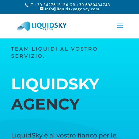
IT +39 3427613134 GR +30 6980434743
info@liquidskyagency.com
TEAM LIQUIDI AL VOSTRO
SERVIZIO.
LIQUIDSKY
AGENCY
LiquidSky è al vostro fianco per le