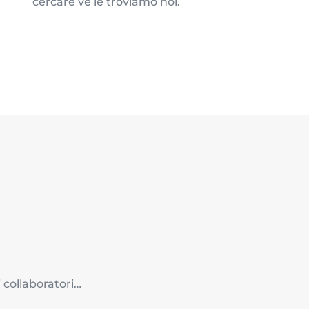
cercare ve le troviamo noi.
 collaboratori…