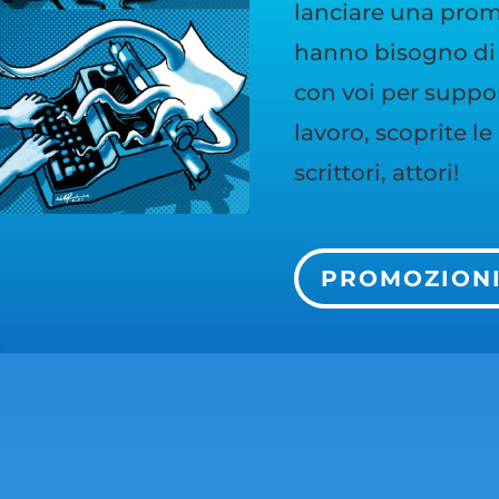
lanciare una promo
hanno bisogno di 
con voi per support
lavoro, scoprite l
scrittori, attori!
PROMOZION