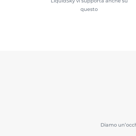
LiquidSky vi supporta anche su
questo
Diamo un’occhi