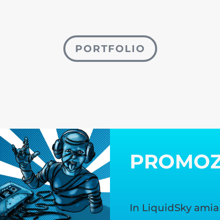
PORTFOLIO
PROMO
In LiquidSky amia