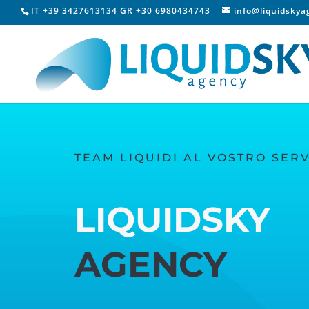
IT +39 3427613134 GR +30 6980434743
info@liquidsky
TEAM LIQUIDI AL VOSTRO SERV
LIQUIDSKY
AGENCY