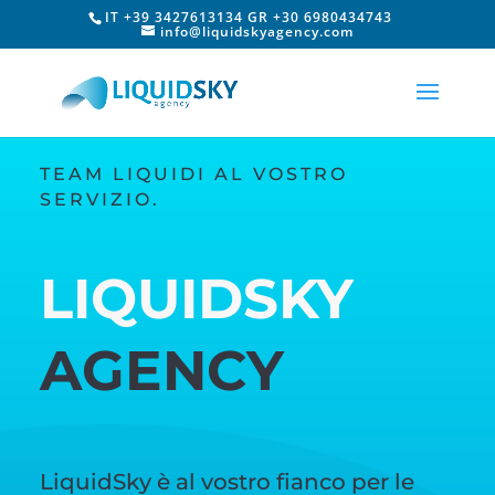
IT +39 3427613134 GR +30 6980434743
info@liquidskyagency.com
TEAM LIQUIDI AL VOSTRO
SERVIZIO.
LIQUIDSKY
AGENCY
LiquidSky è al vostro fianco per le