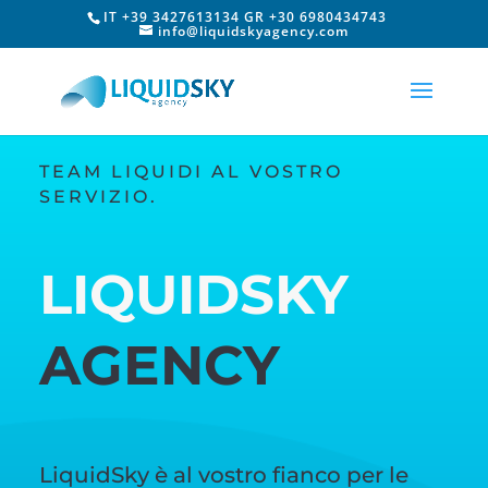
IT +39 3427613134 GR +30 6980434743
info@liquidskyagency.com
TEAM LIQUIDI AL VOSTRO
SERVIZIO.
LIQUIDSKY
AGENCY
LiquidSky è al vostro fianco per le