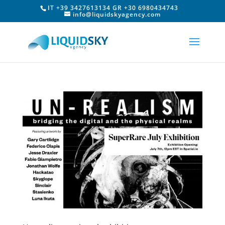
IT +39 3427613134 GR +30 6980434743
info@liquidskyagency.com