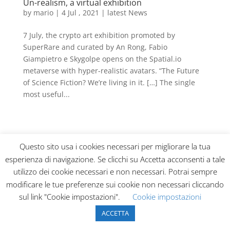
Un-realism, a virtual exhibition
by
mario
|
4 Jul , 2021
|
latest News
7 July, the crypto art exhibition promoted by
SuperRare and curated by An Rong, Fabio
Giampietro e Skygolpe opens on the Spatial.io
metaverse with hyper-realistic avatars. “The Future
of Science Fiction? We’re living in it. […] The single
most useful...
Questo sito usa i cookies necessari per migliorare la tua
esperienza di navigazione. Se clicchi su Accetta acconsenti a tale
Liquid Sky Agency 2020 - All rights reserved
utilizzo dei cookie necessari e non necessari. Potrai sempre
modificare le tue preferenze sui cookie non necessari cliccando
sul link "Cookie impostazioni".
Cookie impostazioni
ACCETTA